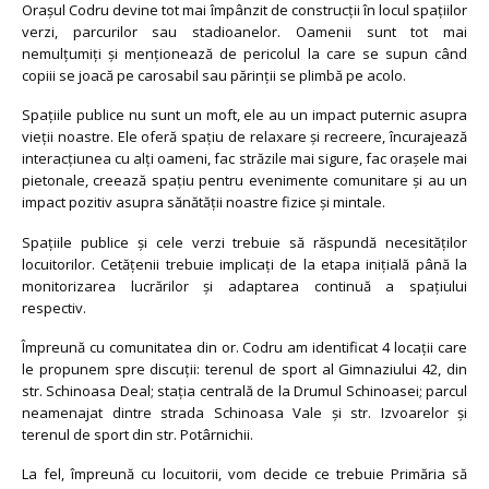
Orașul Codru devine tot mai împânzit de construcții în locul spațiilor
verzi, parcurilor sau stadioanelor. Oamenii sunt tot mai
nemulțumiți și menționează de pericolul la care se supun când
copiii se joacă pe carosabil sau părinții se plimbă pe acolo.
Spațiile publice nu sunt un moft, ele au un impact puternic asupra
vieții noastre. Ele oferă spațiu de relaxare și recreere, încurajează
interacțiunea cu alți oameni, fac străzile mai sigure, fac orașele mai
pietonale, creează spațiu pentru evenimente comunitare și au un
impact pozitiv asupra sănătății noastre fizice și mintale.
Spațiile publice și cele verzi trebuie să răspundă necesităților
locuitorilor. Cetățenii trebuie implicați de la etapa inițială până la
monitorizarea lucrărilor și adaptarea continuă a spațiului
respectiv.
Împreună cu comunitatea din or. Codru am identificat 4 locații care
le propunem spre discuții: terenul de sport al Gimnaziului 42, din
str. Schinoasa Deal; stația centrală de la Drumul Schinoasei; parcul
neamenajat dintre strada Schinoasa Vale și str. Izvoarelor și
terenul de sport din str. Potârnichii.
La fel, împreună cu locuitorii, vom decide ce trebuie Primăria să