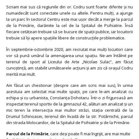
Scriam mai sus că regiunile din or. Codru sunt foarte diferite și nu
numaidecât sunt conectate unele cu altele. Pentru mulți, a ajunge
la un parc în sectorul Centru este mai ușor decât a merge la parcul
de la Primărie, darămite la cel de la Spitalul de Psihiatrie. Însă
fiecare cetățean trebuie să se bucure de spații publice, iar locuitorii
trebuie să își apere spațiile libere de construcțiile problematice.
În septembrie-octombrie 2020, am recrutat mai mulți locuitori care
vor să pună umărul la amenajarea unui spațiu. Ne-am întâlnit pe
terenul de sport al Liceului de Arte „Nicolae Sulac”, am făcut
cunoștință, am stabilit următoarele acțiuni și am zis că orașul Codru
merită mai mult.
Am făcut un chestionar (despre care am scris mai sus), în urma
acestuia am selectat mai multe spații, pe care le-am analizat cu
echipa și cu urbanista, Constanța Dohotaru. Într-o zi friguroasă am
inspectat terenul sportiv de la gimnaziul 42, alături am analizat și un
mic teren la intersecția mai multor străzi, stația centrală de la
Drumul Schinoasei, terenul din livadă de la str. Potârnichii, parcul
din strada Molocanilor, de la Spitalul de Psihiatrie și de la Primărie.
Parcul de la Primărie
, care deși poate fi mai îngrijit, are mai multe