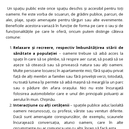
Un spațiu public este orice spațiu deschis și accesibil pentru toți
oamenii. Fie este vorba de scuaruri, de grădini publice, parcuri, de
alei, plaje, spații amenajate pentru târguri sau alte evenimente.
Beneficiile acestora variază în funcție de forma pe care o iau și de
funcționalitățile pe care le oferă, oricum putem distinge câteva
comune:
Relaxare și recreere, respectiv îmbunătățirea stării de
sănătate a populației
– oamenii trebuie să aibă acces la
spații în care să se plimbe, să respire aer curat, să poată să se
așeze să citească sau să privească natura sau alți oameni.
Multe persoane locuiesc în apartamente mici, fără spațiu privat
față de alți membri ai familiei sau fără priveliști verzi, totodată,
nu toată lumea își permite să aibă mașină să meargă la un parc
sau o pădure din afara orașului. Nici nu este încurajată
folosirea automobilelor care e unul din principalii poluanți ai
aerului în mun. Chișinău.
Interacțiune cu alți cetățenii
– spațiile publice aduc laolaltă
oameni necunoscuți, cu profesii, vârste sau venituri diferite.
Dacă sunt amenajate corespunzător, de exemplu, scaunele
încurajează conversația, atunci oameni, care în alte
circumstanțe nu ar comunica unii cu alții, încep să facă asta.