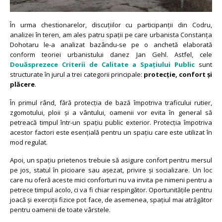
În urma chestionarelor, discuțiilor cu participanții din Codru,
analizei în teren, am ales patru spații pe care urbanista Constanța
Dohotaru le-a analizat bazându-se pe o anchetă
elaborată
conform teoriei urbanistului danez Jan Gehl.
Astfel, cele
Douăsprezece Criterii de Calitate a Spațiului Public
sunt
structurate în jurul a trei categorii principale:
protecție, confort și
plăcere
.
În primul rând, fără protecția de bază împotriva traficului rutier,
zgomotului, ploii și a vântului, oamenii vor evita în general să
petreacă timpul într-un spațiu public exterior. Protecția împotriva
acestor factori este esențială pentru un spațiu care este utilizat în
mod regulat.
Apoi, un spațiu prietenos trebuie să asigure confort pentru mersul
pe jos, statul în picioare sau așezat, privire și socializare. Un loc
care nu oferă aceste mici conforturi nu va invita pe nimeni pentru a
petrece timpul acolo, ci va fi chiar respingător. Oportunitățile pentru
joacă și exerciții fizice pot face, de asemenea, spațiul mai atrăgător
pentru oamenii de toate vârstele.