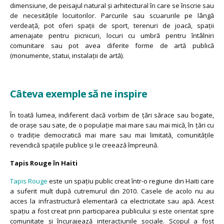
dimensiune, de peisajul natural și arhitectural în care se înscrie sau
de necesitățile locuitorilor. Parcurile sau scuarurile pe lângă
verdeață, pot oferi spații de sport, terenuri de joacă, spații
amenajate pentru picnicuri, locuri cu umbră pentru întâlniri
comunitare sau pot avea diferite forme de artă publică
(monumente, statui, instalații de artă).
Câteva exemple să ne inspire
În toată lumea, indiferent dacă vorbim de țări sărace sau bogate,
de orașe sau sate, de o populație mai mare sau mai mică, în țări cu
o tradiție democratică mai mare sau mai limitată, comunitățile
revendică spațiile publice și le creează împreună.
Tapis Rouge în Haiti
Tapis Rouge
este un spațiu public creat într-o regiune din Haiti care
a suferit mult după cutremurul din 2010. Casele de acolo nu au
acces la infrastructură elementară ca electricitate sau apă. Acest
spațiu a fost creat prin participarea publicului și este orientat spre
comunitate și încurajează interacțiunile sociale. Scopul a fost