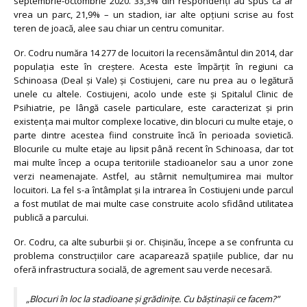
septembrie-octombrie 2020. 33,3% din respondenți au spus că ar
vrea un parc, 21,9% – un stadion, iar alte opțiuni scrise au fost
teren de joacă, alee sau chiar un centru comunitar.
Or. Codru număra 14 277 de locuitori la recensământul din 2014, dar
populația este în creștere. Acesta este împărțit în regiuni ca
Schinoasa (Deal și Vale) și Costiujeni, care nu prea au o legătură
unele cu altele. Costiujeni, acolo unde este și Spitalul Clinic de
Psihiatrie, pe lângă casele particulare, este caracterizat și prin
existența mai multor complexe locative, din blocuri cu multe etaje, o
parte dintre acestea fiind construite încă în perioada sovietică.
Blocurile cu multe etaje au lipsit până recent în Schinoasa, dar tot
mai multe încep a ocupa teritoriile stadioanelor sau a unor zone
verzi neamenajate. Astfel, au stârnit nemulțumirea mai multor
locuitori. La fel s-a întâmplat și la intrarea în Costiujeni unde parcul
a fost mutilat de mai multe case construite acolo sfidând utilitatea
publică a parcului.
Or. Codru, ca alte suburbii și or. Chișinău, începe a se confrunta cu
problema construcțiilor care acaparează spațiile publice, dar nu
oferă infrastructura socială, de agrement sau verde necesară.
„Blocuri în loc la stadioane și grădinițe. Cu băștinașii ce facem?”