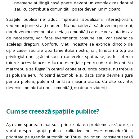
neamenajat lângă casă poate deveni un complex rezidențial
sau, cu contribuția comunității, poate deveni un mic parc.
Spațiile publice ne aduc împreună: socializăm, interacționăm,
vedem acțiune și alți oameni. Nu numaidecât să devenim prieteni,
dar devenim membri ai aceleiași comunități care se vor ajuta în caz
de necesitate, vor face evenimente comune sau vor revendica
aceleași drepturi. Confortul vieții noastre se extinde dincolo de
ușile casei sau ale apartamentului nostru; iar, fiindcă nu toți au
privilegiul unei grădini sau a camerelor spațioase, astfel, oferim
tuturor acces la aceste lucruri esențiale pentru un trai decent. Nu
mai trebuie să fugim în centrul capitalei cu orice ocazie, nu trebuie
să poluăm aerul folosind automobile și, dacă zona devine sigură
pentru pietoni, putem chiar lăsa mașina acasă. Cu alte cuvinte,
devenim membri ai unei comunități, nu doar rezidenți.
Cum se creează spațiile publice?
Așa cum spuneam mai sus, printre atâtea probleme arzătoare, a
vorbi despre spații publice calitative nu este numaidecât o
prioritate pe agenda autorităților. Totuși, politicienii conștientizează