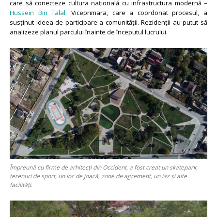
care să conecteze cultura națională cu infrastructura modernă –
Hussein Bin Talal.
Viceprimara, care a coordonat procesul, a
susținut ideea de participare a comunității. Rezidenții au putut să
analizeze planul parcului înainte de începutul lucrului.
Împreună cu firme de arhitecți din Occident, a fost creat un skatepark,
terenuri de sport, un loc de joacă, zone de agrement, un iaz și alte
facilități.