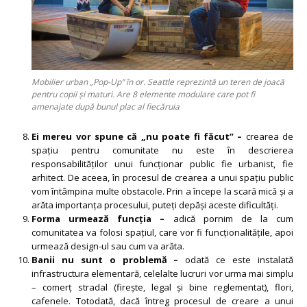
Mobilier urban „Pop-Up” în or. Seattle reprezintă un teren de joacă
pentru copii și maturi. Are 8 elemente modulare care pot fi
amenajate după bunul plac al fiecăruia
Ei mereu vor spune că „nu poate fi făcut” –
crearea de
spațiu pentru comunitate nu este în descrierea
responsabilităților unui funcționar public fie urbanist, fie
arhitect. De aceea, în procesul de crearea a unui spațiu public
vom întâmpina multe obstacole. Prin a începe la scară mică și a
arăta importanța procesului, puteți depăși aceste dificultăți.
Forma urmează funcția –
adică pornim de la cum
comunitatea va folosi spațiul, care vor fi funcționalitățile, apoi
urmează design-ul sau cum va arăta.
Banii nu sunt o problemă –
odată ce este instalată
infrastructura elementară, celelalte lucruri vor urma mai simplu
– comerț stradal (firește, legal și bine reglementat), flori,
cafenele. Totodată, dacă întreg procesul de creare a unui