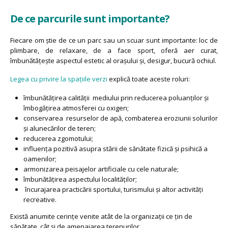
De ce parcurile sunt importante?
Fiecare om știe de ce un parc sau un scuar sunt importante: loc de
plimbare, de relaxare, de a face sport, oferă aer curat,
îmbunătățește aspectul estetic al orașului și, desigur, bucură ochiul.
Legea cu privire la spațiile verzi
explică toate aceste roluri:
îmbunătăţirea calităţii mediului prin reducerea poluanţilor şi
îmbogăţirea atmosferei cu oxigen;
conservarea resurselor de apă, combaterea eroziunii solurilor
şi alunecărilor de teren;
reducerea zgomotului;
influenţa pozitivă asupra stării de sănătate fizică şi psihică a
oamenilor;
armonizarea peisajelor artificiale cu cele naturale;
îmbunătăţirea aspectului localităţilor;
încurajarea practicării sportului, turismului şi altor activităţi
recreative.
Există anumite cerințe venite atât de la organizații ce țin de
sănătate, cât și de amenajarea terenurilor.