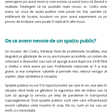
amenajeze pe acest teren și vom insista ca acest lucru să devină o
realitate. Înțelegem că ne asumăm niște riscuri: or. Codru este
mare, iar criza de spații publice este peste tot. Dar sperăm că,
indiferent de locație, locuitorii vor privi acest experiment ca un
proces de învățare care poate fi replicat în alte locuri.
De ce avem nevoie de un spațiu public?
Un locuitor din Codru, întrebat fiind de problemele localității, mai
degrabă se gândește de ce nu are trotuare accesibile, un sistem de
colectare a deșeurilor sau cum să ajungă acasă după ora 23:00 fără
a cheltui o mică avere pe taxi. Problemele naționale ar fi și mai
grave, și mai complexe: salariile și pensiile mici, viitorul nesigur al
copiilor, deja sănătatea și corupția.
Spațiile publice nu vor fi în topul lucrurilor pe care le cer, mai ales în
situația când mulți se gândesc la siguranța zilei de mâine sau la
cum să ajungă la serviciu pe timp de pandemie în transportul
supraaglomerat. Însă spațiile publice sunt cele care influențează
enorm calitatea vieții noastre în oraș. Ele nu sunt un lux sau un
moft, ci o necesitate.