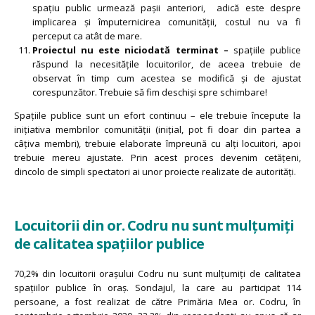
spațiu public urmează pașii anteriori, adică este despre
implicarea și împuternicirea comunității, costul nu va fi
perceput ca atât de mare.
Proiectul nu este niciodată terminat –
spațiile publice
răspund la necesitățile locuitorilor, de aceea trebuie de
observat în timp cum acestea se modifică și de ajustat
corespunzător. Trebuie să fim deschiși spre schimbare!
Spațiile publice sunt un efort continuu – ele trebuie începute la
inițiativa membrilor comunității (inițial, pot fi doar din partea a
câțiva membri), trebuie elaborate împreună cu alți locuitori, apoi
trebuie mereu ajustate. Prin acest proces devenim cetățeni,
dincolo de simpli spectatori ai unor proiecte realizate de autorități.
Locuitorii din or. Codru nu sunt mulțumiți
de calitatea spațiilor publice
70,2% din locuitorii orașului Codru nu sunt mulțumiți de calitatea
spațiilor publice în oraș. Sondajul, la care au participat 114
persoane, a fost realizat de către Primăria Mea or. Codru, în