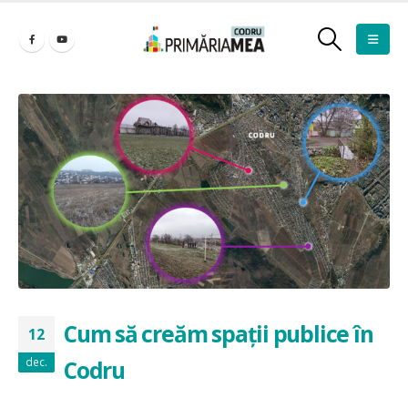
Cum să creăm spații publice în
12
dec.
Codru