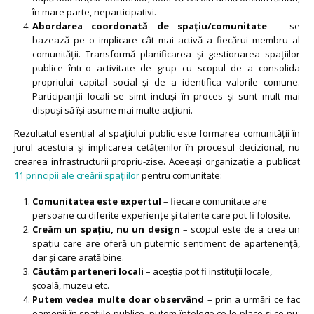
în mare parte, neparticipativi.
Abordarea coordonată de spațiu/comunitate
– se
bazează pe o implicare cât mai activă a fiecărui membru al
comunității. Transformă planificarea și gestionarea spațiilor
publice într-o activitate de grup cu scopul de a consolida
propriului capital social și de a identifica valorile comune.
Participanții locali se simt incluși în proces și sunt mult mai
dispuși să își asume mai multe acțiuni.
Rezultatul esențial al spațiului public este formarea comunității în
jurul acestuia și implicarea cetățenilor în procesul decizional, nu
crearea infrastructurii propriu-zise. Aceeași organizație a publicat
11 principii ale creării spațiilor
pentru comunitate:
Comunitatea este expertul
– fiecare comunitate are
persoane cu diferite experiențe și talente care pot fi folosite.
Creăm un spațiu, nu un design
– scopul este de a crea un
spațiu care are oferă un puternic sentiment de apartenență,
dar și care arată bine.
Căutăm parteneri locali
– aceștia pot fi instituții locale,
școală, muzeu etc.
Putem vedea multe doar observând
– prin a urmări ce fac
oamenii în spațiile publice, putem înțelege ce le place și ce nu;