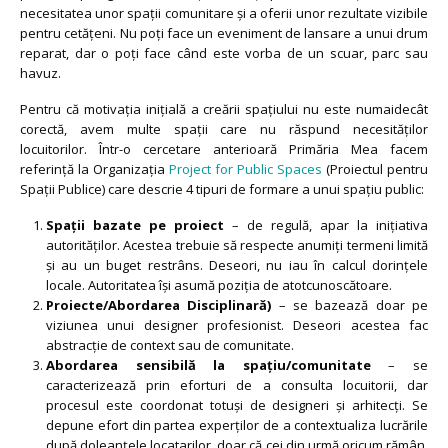
necesitatea unor spații comunitare și a oferii unor rezultate vizibile
pentru cetățeni. Nu poți face un eveniment de lansare a unui drum
reparat, dar o poți face când este vorba de un scuar, parc sau
havuz.
Pentru că motivația inițială a creării spațiului nu este numaidecât
corectă, avem multe spații care nu răspund necesităților
locuitorilor.
Într-o cercetare anterioară Primăria Mea facem
referință la Organizația
Project for Public Spaces
(Proiectul pentru
Spații Publice) care descrie 4 tipuri de formare a unui spațiu public:
Spații bazate pe proiect
– de regulă, apar la inițiativa
autorităților. Acestea trebuie să respecte anumiți termeni limită
și au un buget restrâns. Deseori, nu iau în calcul dorințele
locale. Autoritatea își asumă poziția de atotcunoscătoare.
Proiecte/Abordarea Disciplinară)
– se bazează doar pe
viziunea unui designer profesionist. Deseori acestea fac
abstracție de context sau de comunitate.
Abordarea sensibilă la spațiu/comunitate
– se
caracterizează prin eforturi de a consulta locuitorii, dar
procesul este coordonat totuși de designeri și arhitecți. Se
depune efort din partea experților de a contextualiza lucrările
după doleanțele locatarilor, doar că cei din urmă oricum rămân,