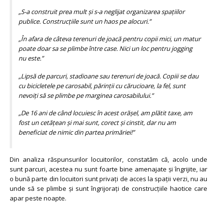
„S-a construit prea mult și s-a neglijat organizarea spațiilor
publice. Construcțiile sunt un haos pe alocuri.”
„În afara de câteva terenuri de joacă pentru copii mici, un matur
poate doar sa se plimbe între case. Nici un loc pentru jogging
nu este.”
„Lipsă de parcuri, stadioane sau terenuri de joacă. Copiii se dau
cu bicicletele pe carosabil, părinții cu cărucioare, la fel, sunt
nevoiți să se plimbe pe marginea carosabilului.”
„De 16 ani de când locuiesc în acest orășel, am plătit taxe, am
fost un cetățean și mai sunt, corect și cinstit, dar nu am
beneficiat de nimic din partea primăriei!”
Din analiza răspunsurilor locuitorilor, constatăm că, acolo unde
sunt parcuri, acestea nu sunt foarte bine amenajate și îngrijite, iar
o bună parte din locuitori sunt privați de acces la spații verzi, nu au
unde să se plimbe și sunt îngrijorați de construcțiile haotice care
apar peste noapte.