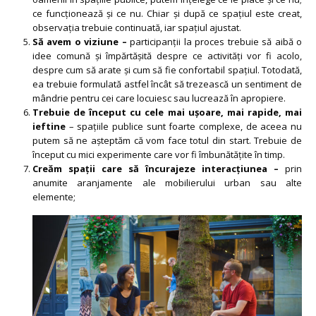
ce funcționează și ce nu. Chiar și după ce spațiul este creat,
observația trebuie continuată, iar spațiul ajustat.
Să avem o viziune –
participanții la proces trebuie să aibă o
idee comună și împărtășită despre ce activități vor fi acolo,
despre cum să arate și cum să fie confortabil spațiul. Totodată,
ea trebuie formulată astfel încât să trezească un sentiment de
mândrie pentru cei care locuiesc sau lucrează în apropiere.
Trebuie de început cu cele mai ușoare, mai rapide, mai
ieftine
– spațiile publice sunt foarte complexe, de aceea nu
putem să ne așteptăm că vom face totul din start. Trebuie de
început cu mici experimente care vor fi îmbunătățite în timp.
Creăm spații care să încurajeze interacțiunea –
prin
anumite aranjamente ale mobilierului urban sau alte
elemente;