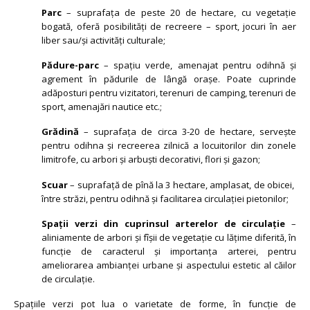
Parc
– suprafaţa de peste 20 de hectare, cu vegetație
bogată, oferă posibilităţi de recreere – sport, jocuri în aer
liber sau/şi activităţi culturale;
Pădure-parc
– spaţiu verde, amenajat pentru odihnă şi
agrement în pădurile de lângă orașe. Poate cuprinde
adăposturi pentru vizitatori, terenuri de camping, terenuri de
sport, amenajări nautice etc.;
Grădină
– suprafaţa de circa 3-20 de hectare, serveşte
pentru odihna şi recreerea zilnică a locuitorilor din zonele
limitrofe, cu arbori şi arbuşti decorativi, flori şi gazon;
Scuar
– suprafaţă de pînă la 3 hectare, amplasat, de obicei,
între străzi, pentru odihnă şi facilitarea circulaţiei pietonilor;
Spaţii verzi din cuprinsul arterelor de circulaţie
–
aliniamente de arbori şi fîşii de vegetaţie cu lăţime diferită, în
funcţie de caracterul şi importanţa arterei, pentru
ameliorarea ambianţei urbane şi aspectului estetic al căilor
de circulaţie.
Spațiile verzi pot lua o varietate de forme, în funcție de