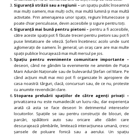
Siguranță străzii sau a regiunii –
un spațiu public înseamnă
mai mulți oameni, mai mulți ochi, mai multă lumină și mai multă
activitate. Prin amenajarea unor spații, regiuni întunecoase și
poate chiar periculoase, devin accesibile și sigure pentru toți.
Siguranță mai bună pentru pietoni –
pentru a fi accesibile,
către aceste spații pot fi făcute treceri pentru pietoni sau pot fi
puse limitatoare de viteză. Șoferii încetinesc acolo unde sunt
aglomerații de oameni. În general, un oraș care are mai multe
spații publice încurajează mai mult mersul pe jos.
Spațiu pentru evenimente comunitare importante –
deseori, când ne gândim la evenimente ne amintim de Piața
Marii Adunări Naționale sau de bulevardul Ștefan cel Mare. Pe
când acțiuni mult mai mici pot fi organizate în apropiere de
casa noastră: târguri, clacă, concursuri sau, de ce nu, proteste
cu anumite revendicări clare.
Stoparea preluării spațiilor de către agenți privați –
privatizarea nu este numaidecât un lucru rău, dar experiența
arată că asta se face deseori în detrimentul intereselor
locuitorilor. Spațiile se iau pentru construcții de blocuri, de
parcări, spălătorii auto sau oricare alte clădiri care
descurajează plimbările, limitează interacțiunea umană, cresc
șansele de poluare fonică sau a aerului. Un spațiu