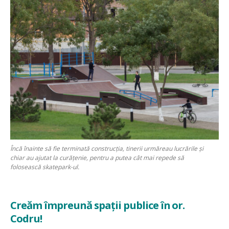
Încă înainte să fie terminată construcția, tinerii urmăreau lucrările și
chiar au ajutat la curățenie, pentru a putea cât mai repede să
folosească skatepark-ul.
Creăm împreună spații publice în or.
Codru!