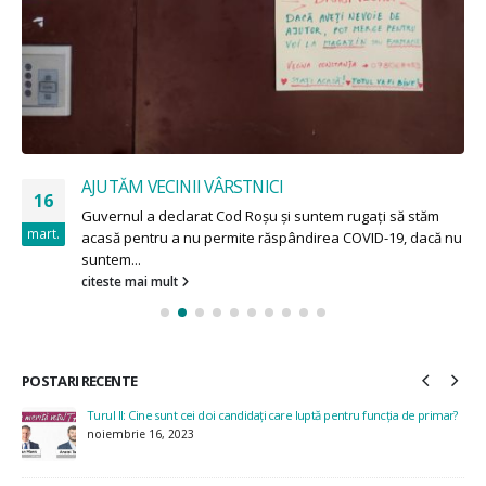
AJUTĂM VECINII VÂRSTNICI
16
Guvernul a declarat Cod Roșu și suntem rugați să stăm
mart.
acasă pentru a nu permite răspândirea COVID-19, dacă nu
suntem...
citeste mai mult
POSTARI RECENTE
Turul II: Cine sunt cei doi candidați care luptă pentru funcția de primar?
noiembrie 16, 2023