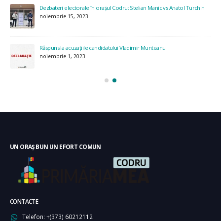
Dezbateri electorale în orașul Codru: Stelian Manic vs Anatol Turchin
noiembrie 15, 2023
Răspuns la acuzațiile candidatului Vladimir Munteanu
noiembrie 1, 2023
UN ORAȘ BUN UN EFORT COMUN
CONTACTE
Telefon:
+(373) 60212112