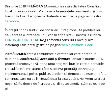
Din iunie 2018 PRIMĂRIA
MEA
monitorizează activitatea Consiliului
local din orașul Codru. Vom asista la ședințele consilierilor și vom
transmite live discuțiile/dezbaterile acestora pe pagina noastră
Facebook
.
În orașul Codru sunt 23 de consilieri. Puteți consulta profilele lor
sau adresa o întrebare unui consilier pe site-ul nostru la rubrica
CUNOAȘTE CONSILIERII.
Regulamentul consiliului local și alte
informații utile pot fi găsite pe pagina
web a primăriei Codru.
PRIMĂRIA
MEA
este o comunitate a cetățenilor care doresc un
municipiu
confortabil, accesibil și frumos
. Lansat în martie 2016,
proiectul promovează ideea unui oraș mai bun, în care autoritățile
consultă cetățenii atunci când stabilesc priorități, dezvoltă și
implementează politici publice. Credem că democrația este un efort
continuu, care nu se limitează doar la ziua votării. Noi vrem ca aleșii
noștri să fie demni de încredere și, din acest motiv, stăm cu ochii pe
ei.